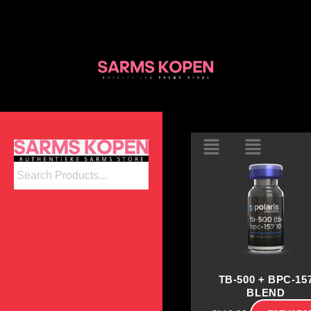
Ga
naar
de
inhoud
TB-500 + BPC-15
BLEND