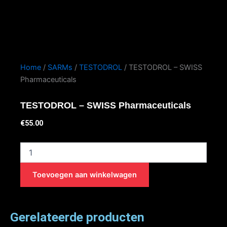
Home
/
SARMs
/
TESTODROL
/ TESTODROL – SWISS
Pharmaceuticals
TESTODROL – SWISS Pharmaceuticals
€
55.00
TESTODROL
-
SWISS
Toevoegen aan winkelwagen
Pharmaceuticals
aantal
Gerelateerde producten