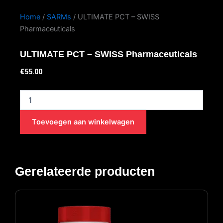
Home
/
SARMs
/ ULTIMATE PCT – SWISS
Pharmaceuticals
ULTIMATE PCT – SWISS Pharmaceuticals
€
55.00
ULTIMATE
PCT
-
Toevoegen aan winkelwagen
SWISS
Pharmaceuticals
aantal
Gerelateerde producten