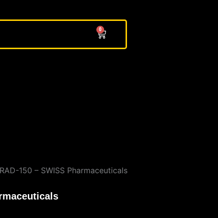
0
Cart
RAD-150 – SWISS Pharmaceuticals
rmaceuticals