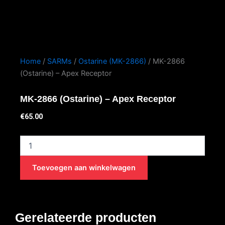
Home
/
SARMs
/
Ostarine (MK-2866)
/ MK-2866
(Ostarine) – Apex Receptor
MK-2866 (Ostarine) – Apex Receptor
€
65.00
MK-
2866
(Ostarine)
Toevoegen aan winkelwagen
-
Apex
Receptor
aantal
Gerelateerde producten