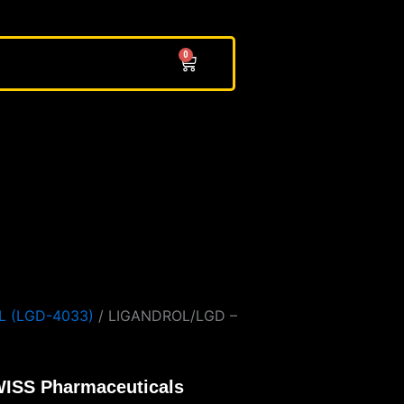
0
Cart
L (LGD-4033)
/ LIGANDROL/LGD –
ISS Pharmaceuticals