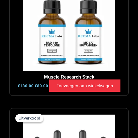
Muscle Research Stack
Toevoegen aan winkelwagen
€
130.00
€
80.00
Oorspronkelijke
Huidige
prijs
prijs
Uitverkoop!
Uitverkoop!
was:
is:
€235.00.
€174.00.