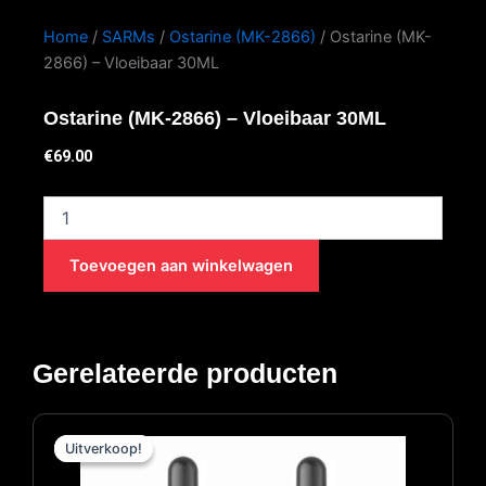
Home
/
SARMs
/
Ostarine (MK-2866)
/ Ostarine (MK-
2866) – Vloeibaar 30ML
Ostarine (MK-2866) – Vloeibaar 30ML
€
69.00
Ostarine
(MK-
2866)
Toevoegen aan winkelwagen
–
Vloeibaar
30ML
aantal
Gerelateerde producten
Oorspronkelijke
Huidige
prijs
prijs
Uitverkoop!
Uitverkoop!
was:
is:
€130.00.
€80.00.