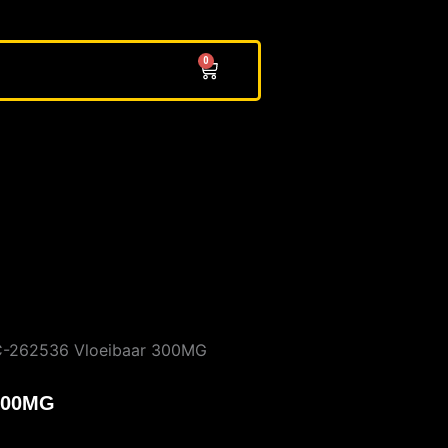
0
Cart
C-262536 Vloeibaar 300MG
 300MG