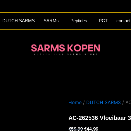
DUTCH SARMS
SARMs
Peptides
PCT
contact
Home
/
DUTCH SARMS
/ A
AC-262536 Vloeibaar
Oorspronkelijke
Huidige
€
59.99
€
44.99