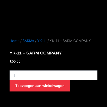
Home
/
SARMs
/
YK-11
/ YK-11 – SARM COMPANY
YK-11 – SARM COMPANY
€
55.00
YK-
11
-
Toevoegen aan winkelwagen
SARM
COMPANY
aantal