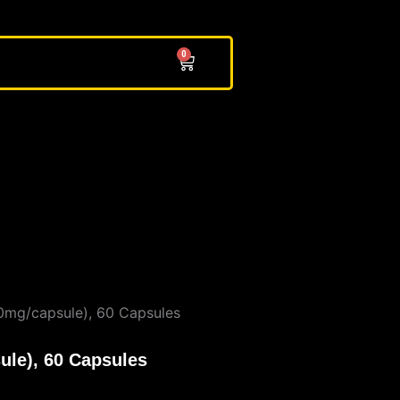
0
Cart
0mg/capsule), 60 Capsules
ule), 60 Capsules