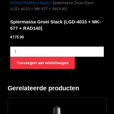
Home
/
SARMs
/
Stack
/ Spiermassa Groei Stack
(LGD-4033 + MK-677 + RAD140)
Spiermassa Groei Stack (LGD-4033 + MK-
677 + RAD140)
€
175.00
Spiermassa
Groei
Stack
Toevoegen aan winkelwagen
(LGD-
4033
+
MK-
677
Gerelateerde producten
+
RAD140)
aantal