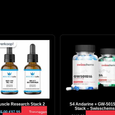
Oorspronkelijke
Huidige
prijs
prijs
verkoop!
verkoop!
was:
is:
€135.00.
€97.99.
uscle Research Stack 2
S4 Andarine + GW-501
Stack – Swisschems
5.00
€
97.99
Toevoegen