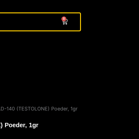
0
Cart
D-140 (TESTOLONE) Poeder, 1gr
 Poeder, 1gr