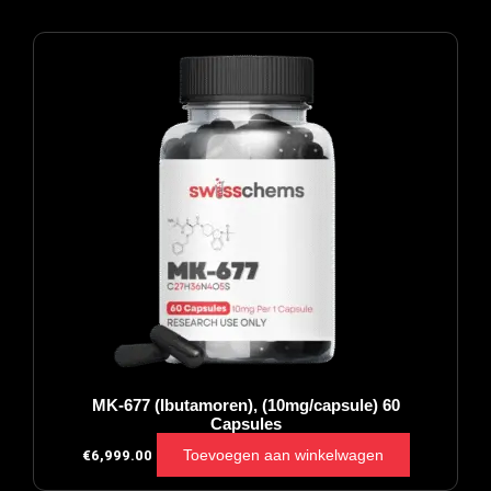
MK-677 (Ibutamoren), (10mg/capsule) 60
Capsules
Toevoegen aan winkelwagen
€
6,999.00