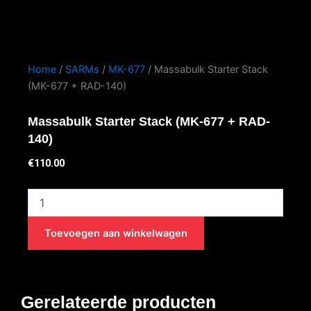
Home
/
SARMs
/
MK-677
/ Massabulk Starter Stack
(MK-677 + RAD-140)
Massabulk Starter Stack (MK-677 + RAD-
140)
€
110.00
Massabulk
Starter
Stack
Toevoegen aan winkelwagen
(MK-
677
+
RAD-
140)
Gerelateerde producten
aantal