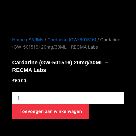
Home
/
SARMs
/
Cardarine (GW-501516)
/ Cardarine
(GW-501516) 20mg/30ML – RECMA Labs
Cardarine (GW-501516) 20mg/30ML –
RECMA Labs
€
50.00
Cardarine
(GW-
501516)
Toevoegen aan winkelwagen
20mg/30ML
-
RECMA
Labs