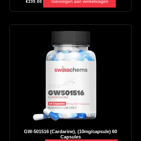
Toevoegen aan winkelwagen
€
235.00
GW-501516 (Cardarine), (10mg/capsule) 60
Capsules