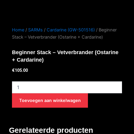
Home
/
SARMs
/
Cardarine (GW-501516)
/ Beginner
Stack – Vetverbrander (Ostarine + Cardarine)
Beginner Stack – Vetverbrander (Ostarine
+ Cardarine)
€
105.00
Beginner
Stack
–
Toevoegen aan winkelwagen
Vetverbrander
(Ostarine
+
Cardarine)
aantal
Gerelateerde producten