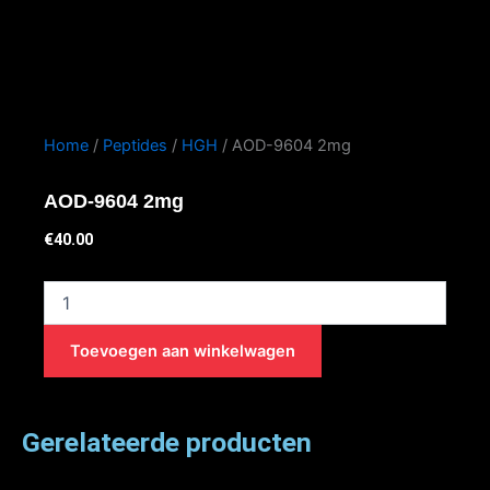
Home
/
Peptides
/
HGH
/ AOD-9604 2mg
AOD-9604 2mg
€
40.00
AOD-
9604
2mg
Toevoegen aan winkelwagen
aantal
Gerelateerde producten