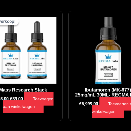
Oorspronkelijke
Huidige
prijs
prijs
verkoop!
verkoop!
was:
is:
€125.00.
€89.00.
Mass Research Stack
Ibutamoren (MK-677)
25mg/mL 30ML- RECMA 
5.00
€
89.00
Toevoegen
€
5,999.00
Toevoegen 
aan winkelwagen
winkelwagen