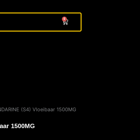
0
Cart
DARINE (S4) Vloeibaar 1500MG
baar 1500MG