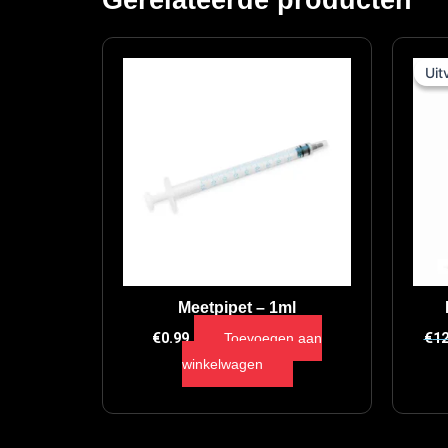
Uit
Uit
Meetpipet – 1ml
€
0.99
Toevoegen aan
€
12
winkelwagen