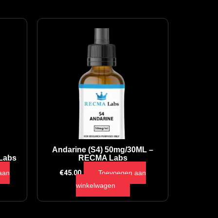
Andarine (S4) 50mg/30ML –
Labs
RECMA Labs
aan
€
45.00
Toevoegen aan
winkelwagen