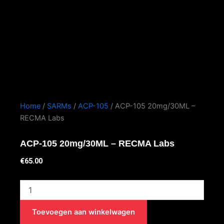
Home
/
SARMs
/
ACP-105
/ ACP-105 20mg/30ML –
RECMA Labs
ACP-105 20mg/30ML – RECMA Labs
€
65.00
ACP-
105
20mg/30ML
Toevoegen aan winkelwagen
-