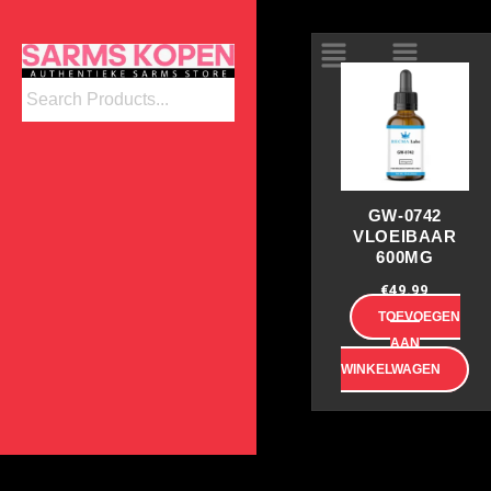
Ga
naar
de
inhoud
GW-0742
VLOEIBAAR
600MG
€
49.99
TOEVOEGEN
AAN
WINKELWAGEN