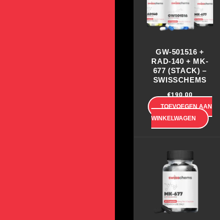
GW-501516 +
RAD-140 + MK-
677 (STACK) –
SWISSCHEMS
€
190.00
TOEVOEGEN AAN
WINKELWAGEN