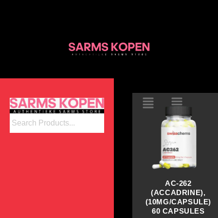
Ga
naar
de
inhoud
AC-262
(ACCADRINE),
(10MG/CAPSULE)
60 CAPSULES