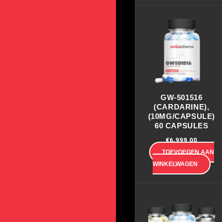
GW-501516
(CARDARINE),
(10MG/CAPSULE)
60 CAPSULES
€
6,999.00
TOEVOEGEN AAN
WINKELWAGEN