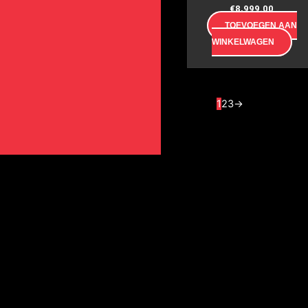
€
8,999.00
TOEVOEGEN AAN
WINKELWAGEN
1
2
3
→