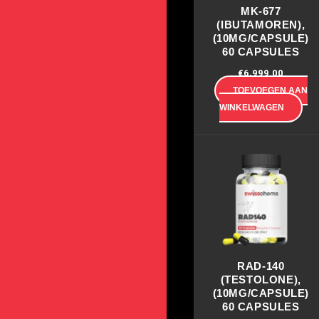
MK-677
(IBUTAMOREN),
(10MG/CAPSULE)
60 CAPSULES
€
6,999.00
TOEVOEGEN AAN
WINKELWAGEN
RAD-140
(TESTOLONE),
(10MG/CAPSULE)
60 CAPSULES