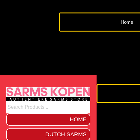
Ga
naar
de
Home
inhoud
HOME
DUTCH SARMS