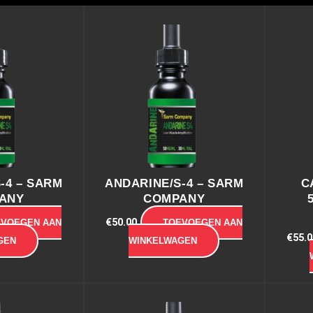
-4 – SARM
ANDARINE/S-4 – SARM
C
ANY
COMPANY
€
50.00
EVOEGEN AAN
TOEVOEGEN AAN
€
55.0
GEN
WINKELWAGEN