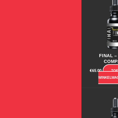
FINAL 
COMP
€
65.00
TO
WINKELWA