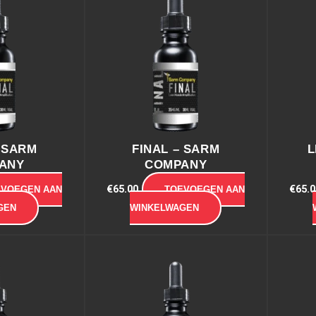
– SARM
FINAL – SARM
L
ANY
COMPANY
€
65.00
€
65.0
EVOEGEN AAN
TOEVOEGEN AAN
GEN
WINKELWAGEN