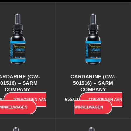
ARDARINE (GW-
CARDARINE (GW-
501516) – SARM
501516) – SARM
COMPANY
COMPANY
0
€
55.00
TOEVOEGEN AAN
TOEVOEGEN AAN
WINKELWAGEN
WINKELWAGEN