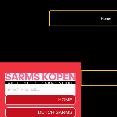
Ga
naar
de
Home
inhoud
HOME
DUTCH SARMS