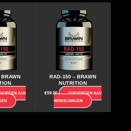
– BRAWN
RAD-150 – BRAWN
TION
NUTRITION
€
59.00
EVOEGEN AAN
TOEVOEGEN AAN
GEN
WINKELWAGEN